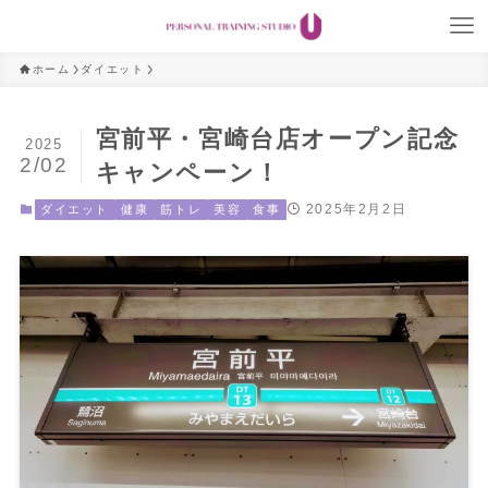
ホーム
ダイエット
宮前平・宮崎台店オープン記念
2025
2/02
キャンペーン！
2025年2月2日
ダイエット
健康
筋トレ
美容
食事