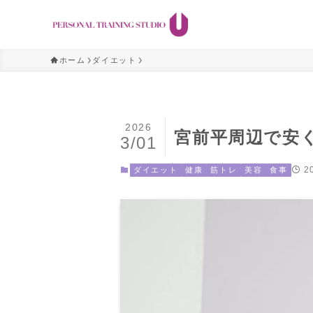
ホーム
ダイエット
2026
宮前平周辺で安
3/01
2
ダイエット
健康
筋トレ
美容
食事